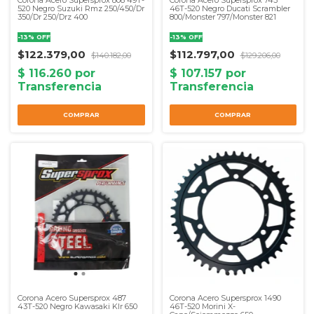
520 Negro Suzuki Rmz 250/450/Dr
46T-520 Negro Ducati Scrambler
350/Dr 250/Drz 400
800/Monster 797/Monster 821
-
13
%
OFF
-
13
%
OFF
$122.379,00
$112.797,00
$140.182,00
$129.206,00
Corona Acero Supersprox 487
Corona Acero Supersprox 1490
43T-520 Negro Kawasaki Klr 650
46T-520 Morini X-