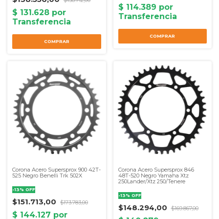
$158.712,00
Corona Acero Supersprox 900 42T-
Corona Acero Supersprox 846
525 Negro Benelli Trk 502X
48T-520 Negro Yamaha Xtz
250Lander/Xtz 250/Tenere
-
13
%
OFF
-
13
%
OFF
$151.713,00
$173.783,00
$148.294,00
$169.867,00