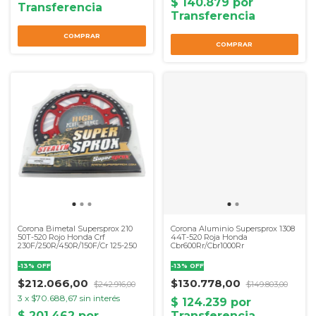
Corona Bimetal Supersprox 210
Corona Aluminio Supersprox 1308
50T-520 Rojo Honda Crf
44T-520 Roja Honda
230F/250R/450R/150F/Cr 125-250
Cbr600Rr/Cbr1000Rr
-
13
%
OFF
-
13
%
OFF
$212.066,00
$130.778,00
$242.916,00
$149.803,00
3
x
$70.688,67
sin interés