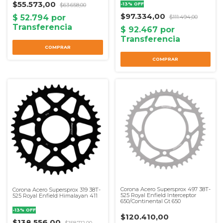
$55.573,00
-
13
%
OFF
$63.658,00
$97.334,00
$111.494,00
Corona Acero Supersprox 497 38T-
Corona Acero Supersprox 319 38T-
525 Royal Enfield Interceptor
525 Royal Enfield Himalayan 411
650/Continental Gt 650
-
13
%
OFF
$120.410,00
$138.556,00