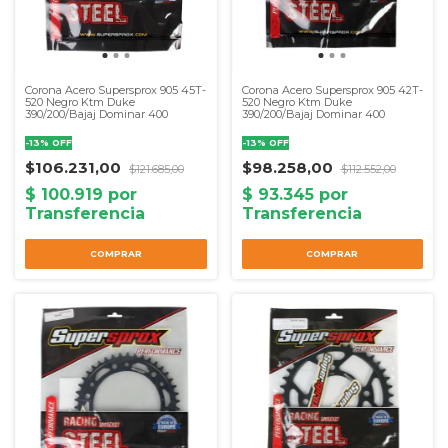
Corona Acero Supersprox 905 45T-
Corona Acero Supersprox 905 42T-
520 Negro Ktm Duke
520 Negro Ktm Duke
390/200/Bajaj Dominar 400
390/200/Bajaj Dominar 400
-
13
%
OFF
-
13
%
OFF
$106.231,00
$98.258,00
$121.685,00
$112.552,00