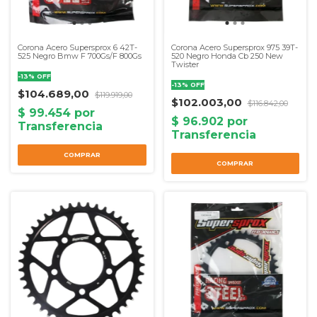
Corona Acero Supersprox 6 42T-
Corona Acero Supersprox 975 39T-
525 Negro Bmw F 700Gs/F 800Gs
520 Negro Honda Cb 250 New
Twister
-
13
%
OFF
-
13
%
OFF
$104.689,00
$119.919,00
$102.003,00
$116.842,00