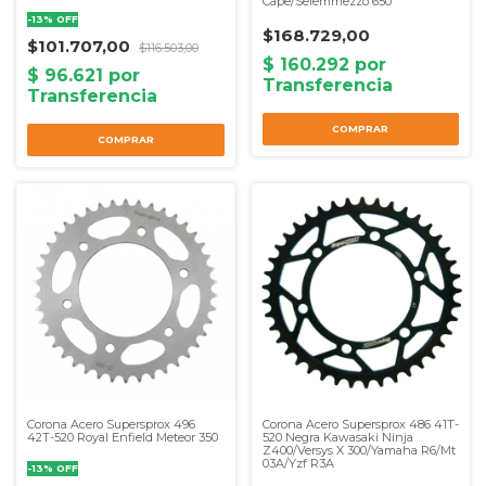
Cape/Seiemmezzo 650
-
13
%
OFF
$168.729,00
$101.707,00
$116.503,00
Corona Acero Supersprox 496
Corona Acero Supersprox 486 41T-
42T-520 Royal Enfield Meteor 350
520 Negra Kawasaki Ninja
Z400/Versys X 300/Yamaha R6/Mt
03A/Yzf R3A
-
13
%
OFF