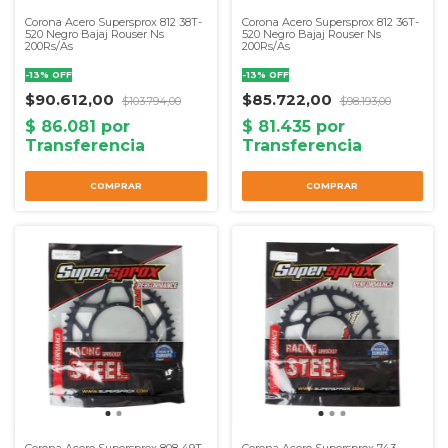
Corona Acero Supersprox 812 38T-
Corona Acero Supersprox 812 36T-
520 Negro Bajaj Rouser Ns
520 Negro Bajaj Rouser Ns
200Rs/As
200Rs/As
-
13
%
OFF
-
13
%
OFF
$90.612,00
$85.722,00
$103.794,00
$98.193,00
Corona Acero Supersprox 808 49T-
Corona Acero Supersprox 743