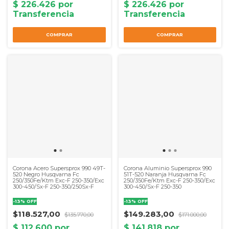
Corona Acero Supersprox 990 49T-
Corona Aluminio Supersprox 990
520 Negro Husqvarna Fc
51T-520 Naranja Husqvarna Fc
250/350Fe/Ktm Exc-F 250-350/Exc
250/350Fe/Ktm Exc-F 250-350/Exc
300-450/Sx-F 250-350/250Sx-F
300-450/Sx-F 250-350
-
13
%
OFF
-
13
%
OFF
$118.527,00
$149.283,00
$135.770,00
$171.000,00