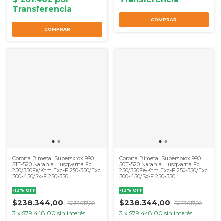
Corona Bimetal Supersprox 990
Corona Bimetal Supersprox 990
51T-520 Naranja Husqvarna Fc
50T-520 Naranja Husqvarna Fc
250/350Fe/Ktm Exc-F 250-350/Exc
250/350Fe/Ktm Exc-F 250-350/Exc
300-450/Sx-F 250-350
300-450/Sx-F 250-350
-
13
%
OFF
-
13
%
OFF
$238.344,00
$238.344,00
$273.017,00
$273.017,00
3
x
$79.448,00
sin interés
3
x
$79.448,00
sin interés