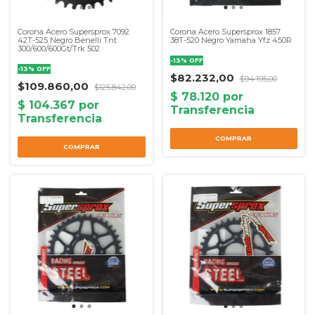
Corona Acero Supersprox 7092
Corona Acero Supersprox 1857
42T-525 Negro Benelli Tnt
38T-520 Negro Yamaha Yfz 450R
300/600/600Gt/Trk 502
-
13
%
OFF
-
13
%
OFF
$82.232,00
$94.195,00
$109.860,00
$125.842,00