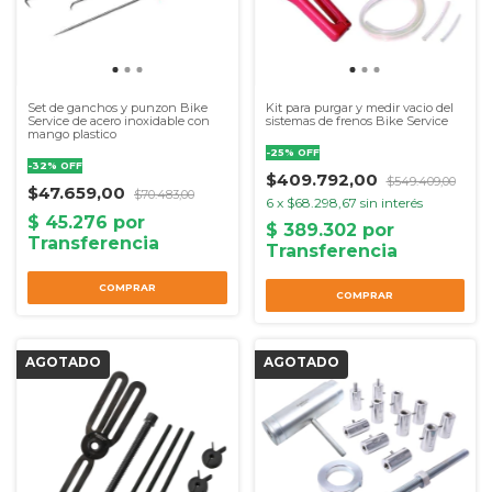
Set de ganchos y punzon Bike
Kit para purgar y medir vacio del
Service de acero inoxidable con
sistemas de frenos Bike Service
mango plastico
-
25
%
OFF
-
32
%
OFF
$409.792,00
$549.409,00
$47.659,00
$70.483,00
6
x
$68.298,67
sin interés