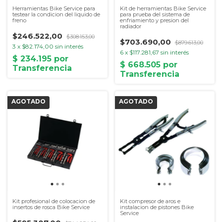
Herramientas Bike Service para
Kit de herramientas Bike Service
testear la condicion del liquido de
para prueba del sistema de
freno
enfriamiento y presion del
radiador
$246.522,00
$308.153,00
$703.690,00
$879.613,00
3
x
$82.174,00
sin interés
6
x
$117.281,67
sin interés
Kit profesional de colocacion de
Kit compresor de aros e
insertos de rosca Bike Service
instalacion de pistones Bike
Service