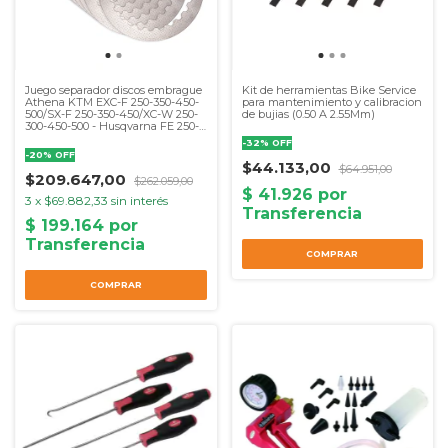
Juego separador discos embrague
Kit de herramientas Bike Service
Athena KTM EXC-F 250-350-450-
para mantenimiento y calibracion
500/SX-F 250-350-450/XC-W 250-
de bujias (0.50 A 2.55Mm)
300-450-500 - Husqvarna FE 250-
350-450
-
32
%
OFF
-
20
%
OFF
$44.133,00
$64.951,00
$209.647,00
$262.059,00
3
x
$69.882,33
sin interés