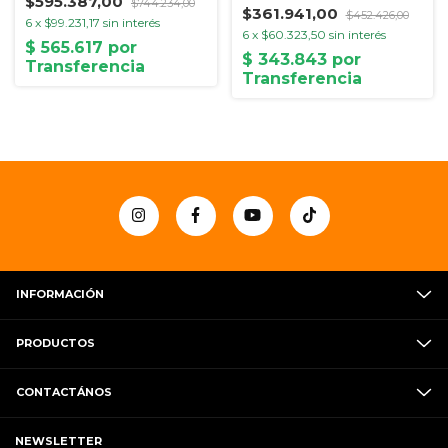
$595.387,00
$744.234,00
$361.941,00
$452.426,00
6
x
$99.231,17
sin interés
6
x
$60.323,50
sin interés
INFORMACIÓN
PRODUCTOS
CONTACTÁNOS
NEWSLETTER