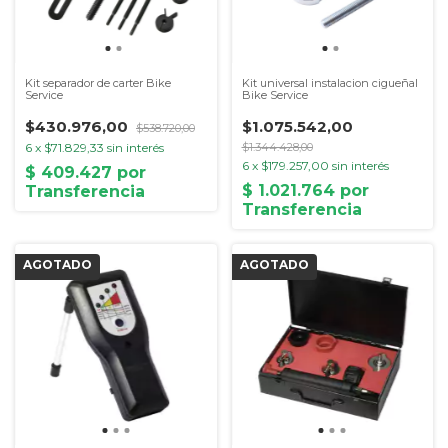
Kit separador de carter Bike
Kit universal instalacion cigueñal
Service
Bike Service
$430.976,00
$1.075.542,00
$538.720,00
6
x
$71.829,33
sin interés
$1.344.428,00
6
x
$179.257,00
sin interés