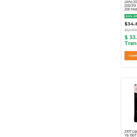
(Año 2
200/Ztt
200 Mot
Alim. A
-
34
%
O
$34.
$52.470
2107 Cd
Yb 150