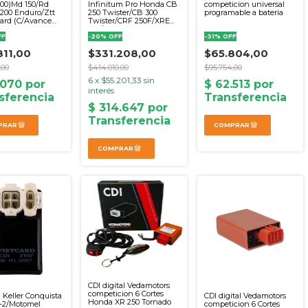
000)Md 150/Rd
Infinitum Pro Honda CB
competicion universal
 200 Enduro/Ztt
250 Twister/CB 300
programable a bateria
ard (C/Avance
Twister/CRF 250F/XRE
 Bateria)
300/XR 300 Tornado (EX-
FF
Servitec)
-
20
%
OFF
-
31
%
OFF
811,00
$331.208,00
$65.804,00
,00
$414.010,00
$95.754,00
6
x
$55.201,33
sin
interés
CDI digital Vedamotors
competicion 6 Cortes
i Keller Conquista
CDI digital Vedamotors
Honda XR 250 Tornado
T-2/Motomel
competicion 6 Cortes