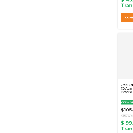
2395 Cd
(C/Avan
Bateria
-
33
%
O
$105
$157.601