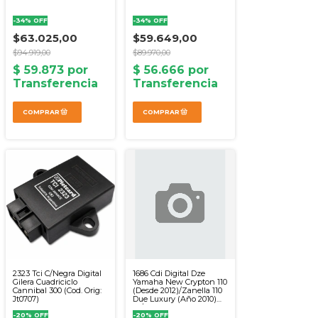
-
34
%
OFF
-
34
%
OFF
$63.025,00
$59.649,00
$94.919,00
$89.970,00
2323 Tci C/Negra Digital
1686 Cdi Digital Dze
Gilera Cuadriciclo
Yamaha New Crypton 110
Cannibal 300 (Cod. Orig:
(Desde 2012)/Zanella 110
Jt0707)
Due Luxury (Año 2010)
(C/Avance Alim. A Bat.
-
20
%
OFF
Cc)
-
20
%
OFF