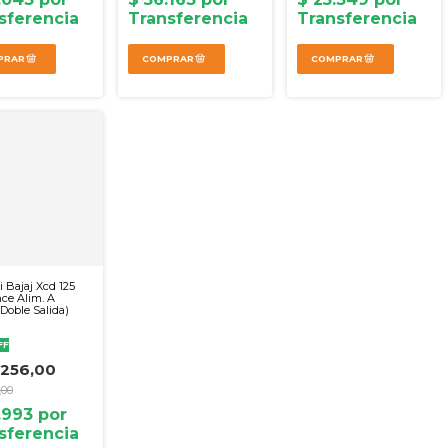
i Bajaj Xcd 125
ce Alim. A
 Doble Salida)
FF
.256,00
,00