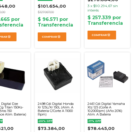
648,00
$101.654,00
3
x
$90.294,67
sin
interés
0,00
$127.067,00
 Digital Dze
2498 Cdi Digital Honda
2461 Cdi Digital Yamaha
g Titan 150Ks-
Xr 125L/Xr 150L (Alim. A
Xtz 125 (Corte A
Bros 150
Bateria C/Corte A 11000
10.200Rpm) (Año 2016)
ce Alim. Bateria)
Rpm)
Alim. A Bateria
FF
-
20
%
OFF
-
17
%
OFF
321,00
$73.384,00
$78.445,00