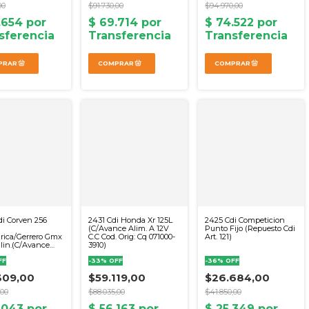
00
$91.730,00
$94.970,00
i Corven 256
2431 Cdi Honda Xr 125L
2425 Cdi Competicion
(C/Avance Alim. A 12V
Punto Fijo (Repuesto Cdi
drica/Gerrero Gmx
C.C Cod. Orig: Cq 071000-
Art. 121)
ilin.(C/Avance
3910)
 Magneto Doble
FF
-
33
%
OFF
-
36
%
OFF
309,00
$59.119,00
$26.684,00
,00
$88.035,00
$41.850,00