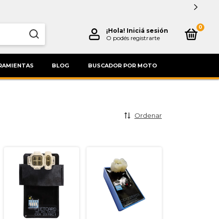
0
¡Hola!
Iniciá sesión
O podés registrarte
RAMIENTAS
BLOG
BUSCADOR POR MOTO
Ordenar