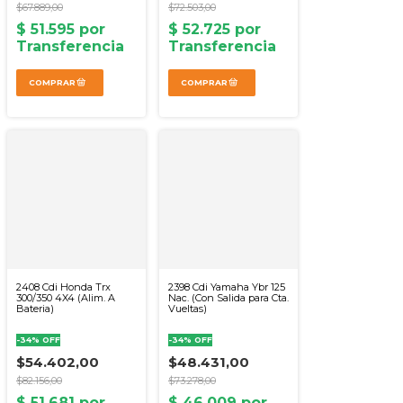
$67.889,00
$72.503,00
2408 Cdi Honda Trx
2398 Cdi Yamaha Ybr 125
300/350 4X4 (Alim. A
Nac. (Con Salida para Cta.
Bateria)
Vueltas)
-
34
%
OFF
-
34
%
OFF
$54.402,00
$48.431,00
$82.156,00
$73.278,00