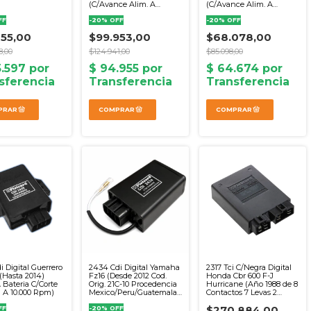
(C/Avance Alim. A
(C/Avance Alim. A
Bateria 6T. Cuadrados)
Bateria)
FF
-
20
%
OFF
-
20
%
OFF
155,00
$99.953,00
$68.078,00
8,00
$124.941,00
$85.098,00
i Digital Guerrero
2434 Cdi Digital Yamaha
2317 Tci C/Negra Digital
 (Hasta 2014)
Fz16 (Desde 2012 Cod.
Honda Cbr 600 F-J
A Bateria C/Corte
Orig. 21C-10 Procedencia
Hurricane (Año 1988 de 8
l A 10.000 Rpm)
Mexico/Peru/Guatemala
Contactos 7 Levas 2
Alim. A Bateria)
Sensores)
$270.884,00
FF
-
20
%
OFF