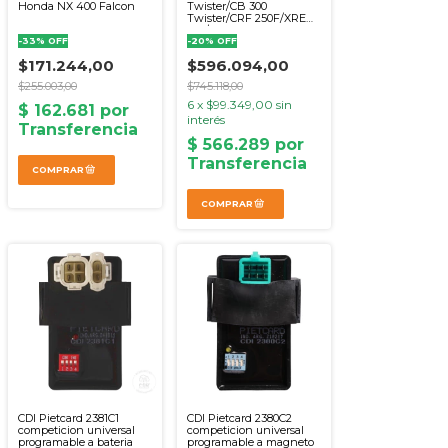
Honda NX 400 Falcon
Twister/CB 300
Twister/CRF 250F/XRE
300/XR 300 Tornado (EX-
-
33
%
OFF
Servitec)
-
20
%
OFF
$171.244,00
$596.094,00
$255.003,00
$745.118,00
6
x
$99.349,00
sin
interés
CDI Pietcard 2381C1
CDI Pietcard 2380C2
competicion universal
competicion universal
programable a bateria
programable a magneto