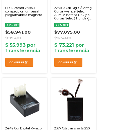
CDI Pietcard 2378C1
2257C3 Cdi Dig. C/Corte y
competicion universal
Curva Avance Selec.
programable a magneto
Alim. A Bateria (4C. y 4
Curvas Selec.) Honda Cg
150 Titan/Cg 125 Titan/Nx
-
34
%
OFF
-
20
%
OFF
$58.941,00
$77.075,00
$88.914,00
$96.344,00
2377 Cdi Jianshe Js 250
2449 Cdi Digital Kymco