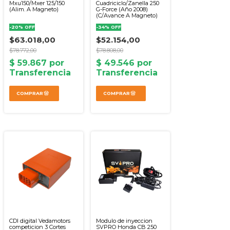
Cuadriciclo/Zanella 250
Mxu150/Mxer 125/150
G-Force (Año 2008)
(Alim. A Magneto)
(C/Avance A Magneto)
-
34
%
OFF
-
20
%
OFF
$52.154,00
$63.018,00
$78.808,00
$78.772,00
CDI digital Vedamotors
Modulo de inyeccion
competicion 3 Cortes
SVPRO Honda CB 250