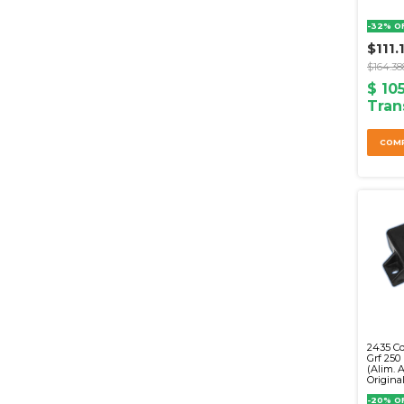
-
32
%
O
$111.
$164.38
2435 Cd
Grf 250
(Alim. 
Origina
-
20
%
O