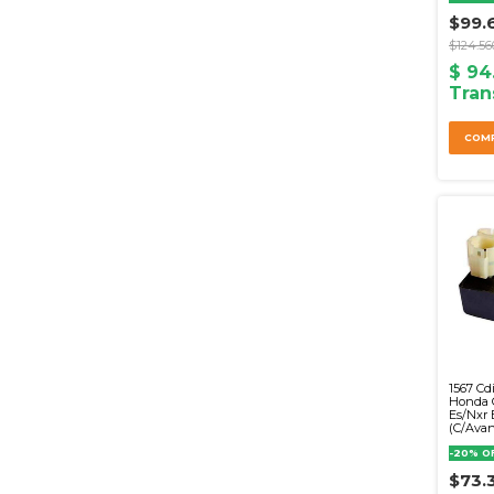
$99.
$124.56
1567 Cdi
Honda C
Es/Nxr 
(C/Avan
-
20
%
O
$73.