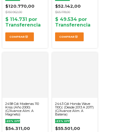
$120.770,00
$52.142,00
$150.962,00
$65.178,00
2458 Cdi Modenas 110
2443 Cdi Honda Wave
Kriss (Año 2000)
110Cc (Desde 2013 A 2017)
(C/Avance Alim. A
(C/Avance Alim. A
Magneto)
Bateria)
-
20
%
OFF
-
23
%
OFF
$54.311,00
$55.501,00