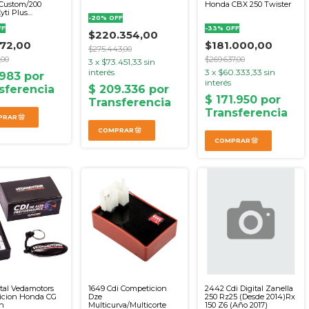
 Custom/200
Honda CBX 250 Twister
yti Plus
-
20
%
OFF
ven Expert 80
C/Avance Alim. A
FF
-
33
%
OFF
$220.354,00
772,00
$181.000,00
$275.443,00
,00
$269.637,00
3
x
$73.451,33
sin
interés
3
x
$60.333,33
sin
interés
ital Vedamotors
1649 Cdi Competicion
2442 Cdi Digital Zanella
icion Honda CG
Dze
250 Rz25 (Desde 2014)Rx
an
Multicurva/Multicorte
150 Z6 (Año 2017)