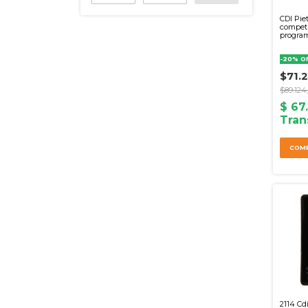
CDI Pie
competi
progra
-
20
%
O
$71.
$89.124
2114 Cd