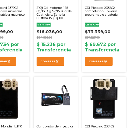
tcard 2379C2
2109 Cdi Motomel 125
CDI Pietcard 2382C2
cion universal
Cg/150 Cg S2/150 Gorilla
competicion universal
mable a magneto
Cuatriciclo/Zanella
programable a bateria
Custom 150/Hj 110
FF
-
35
%
OFF
-
25
%
OFF
299,00
$16.038,00
$73.339,00
,00
$24.602,00
$97.223,00
i Mondial Ld110
Controlador de inyeccion
CDI Pietcard 2381C2