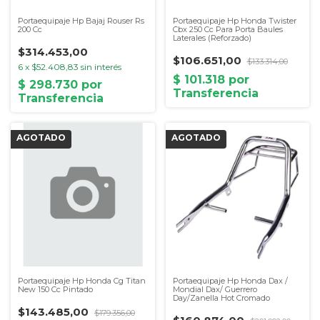
Portaequipaje Hp Bajaj Rouser Rs
Portaequipaje Hp Honda Twister
200 Cc
Cbx 250 Cc Para Porta Baules
Laterales (Reforzado)
$314.453,00
$106.651,00
$133.314,00
6
x
$52.408,83
sin interés
Portaequipaje Hp Honda Cg Titan
Portaequipaje Hp Honda Dax /
New 150 Cc Pintado
Mondial Dax/ Guerrero
Day/Zanella Hot Cromado
$143.485,00
$179.356,00