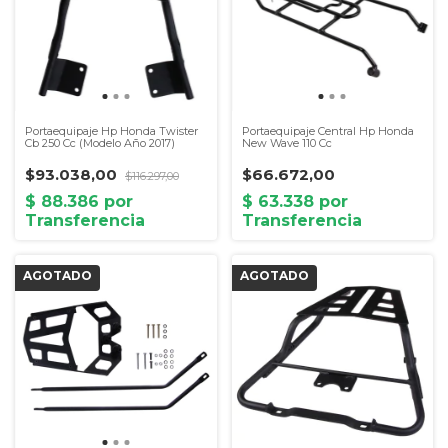
Portaequipaje Hp Honda Twister
Portaequipaje Central Hp Honda
Cb 250 Cc (Modelo Año 2017)
New Wave 110 Cc
$93.038,00
$66.672,00
$116.297,00