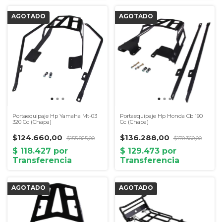
Portaequipaje Hp Yamaha Mt-03
Portaequipaje Hp Honda Cb 190
320 Cc (Chapa)
Cc (Chapa)
$124.660,00
$136.288,00
$155.825,00
$170.360,00