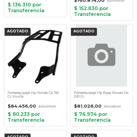
$160.874,00
$201.092,00
Portaequipaje Hp Honda Cb 150
Portaequipaje Hp Bajaj Rouser Ns
Cc Invicta
200 Cc
$84.456,00
$81.026,00
$105.570,00
$101.282,00