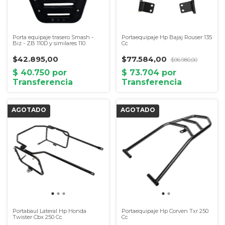
Porta equipaje trasero Smash -
Portaequipaje Hp Bajaj Rouser 135
Biz - ZB 110D y similares 110
Cc
$42.895,00
$77.584,00
$96.980,00
Portabaul Lateral Hp Honda
Portaequipaje Hp Corven Txr 250
Twister Cbx 250 Cc
Cc