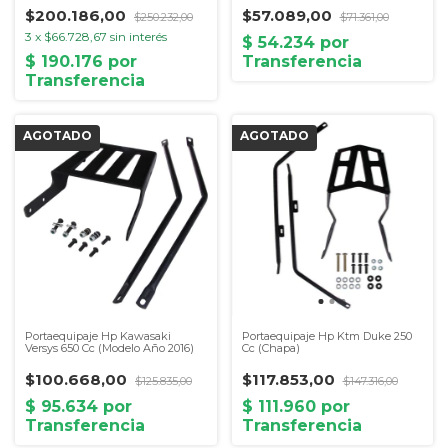
$200.186,00
$57.089,00
$250.232,00
$71.361,00
3
x
$66.728,67
sin interés
Portaequipaje Hp Kawasaki
Portaequipaje Hp Ktm Duke 250
Versys 650 Cc (Modelo Año 2016)
Cc (Chapa)
$100.668,00
$117.853,00
$125.835,00
$147.316,00