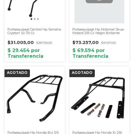
Portaequipaje Central Hp Yamaha
Portaequipaje Hp Motomel Skua-
Crypton Sii 110 Cc
Motard 200 Cc Negro Brillante
$31.005,00
$73.257,00
$38.756,00
$91.571,00
Portaequipaje Hp Honda Biz 125
Portaequipaje Hp Honda Xr 250