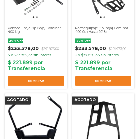
Portaequipaje Hp Bajaj Dominar
Portaequipaje Hp Bajaj Dominar
400 Ug
400 Cc (Hasta 2018)
-
20
%
OFF
-
20
%
OFF
$233.578,00
$233.578,00
$291.973,00
$291.973,00
3
x
$77.859,33
sin interés
3
x
$77.859,33
sin interés