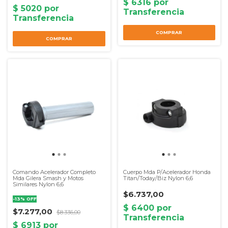
Comando Acelerador Completo
Cuerpo Mda P/Acelerador Honda
Mda Gilera Smash y Motos
Titan/Today/Biz Nylon 6,6
Similares Nylon 6,6
$6.737,00
-
13
%
OFF
$7.277,00
$8.336,00