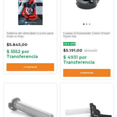
Sistema de velocidad crucero para
Cuerpo P/Acelerador Gilera Smash
moto Iz Rojo
Nylon 6,6
$5.845,00
-
13
%
OFF
$5.191,00
$5.946,00