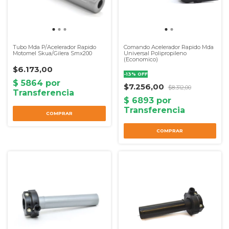
Tubo Mda P/Acelerador Rapido
Comando Acelerador Rapido Mda
Motomel Skua/Gilera Smx200
Universal Polipropileno
(Economico)
$6.173,00
-
13
%
OFF
$7.256,00
$8.312,00