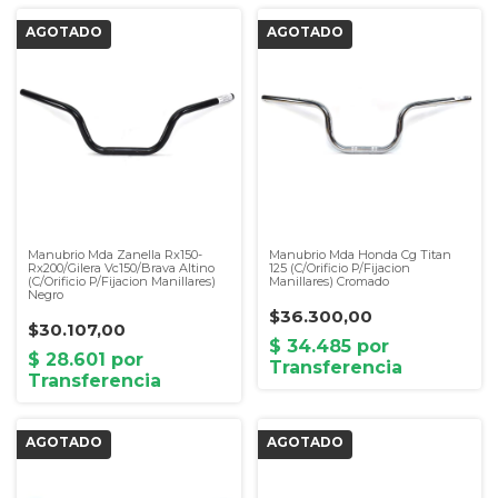
Manubrio Mda Zanella Rx150-
Manubrio Mda Honda Cg Titan
Rx200/Gilera Vc150/Brava Altino
125 (C/Orificio P/Fijacion
(C/Orificio P/Fijacion Manillares)
Manillares) Cromado
Negro
$36.300,00
$30.107,00