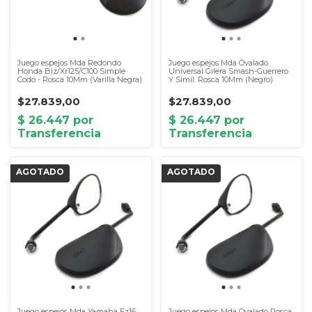
Juego espejos Mda Redondo
Juego espejos Mda Ovalado
Honda Biz/Xr125/C100 Simple
Universal Gilera Smash-Guerrero
Codo - Rosca 10Mm (Varilla Negra)
Y Simil. Rosca 10Mm (Negro)
$27.839,00
$27.839,00
Juego espejos Mda Yamaha Fz16
Juego espejos Mda Ovalado Rosca