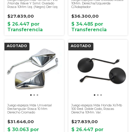
/Honda Wave Y Simil. Ovalado
10Mm. Derecha/Izquierda
Rosca 10Mm Izq. (Negro) Der-Izq
C/Adaptador
$27.839,00
$36.300,00
Juego espejos Mda Universal
Juego espejos Mda Honda Xr/Mb
Rectangular Rosca 10 Mm
100 Red. Doble Codo, Roscas
Derecho Cromado
Derecha 10Mm. Var.
$31.646,00
$27.839,00