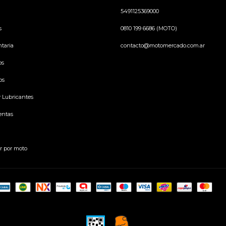
5491125369000
s
0810 199 6686 (MOTO)
taria
contacto@motomercado.com.ar
os
os
y Lubricantes
entas
r por moto