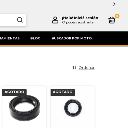
0
¡Hola!
Iniciá sesión
O podés registrarte
RAMIENTAS
BLOG
BUSCADOR POR MOTO
Ordenar