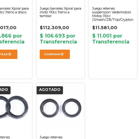
arrales Xpiral para
Juego barrales Xpiral para
Juego retenes
0cc freno a disco
moto 110cc freno a
suspension Vedamotors
tambor
Motos 110cc
(Smash/ZB/Trip/Crypton)
.017,00
$112.309,00
$11.581,00
etenes
Juego retenes