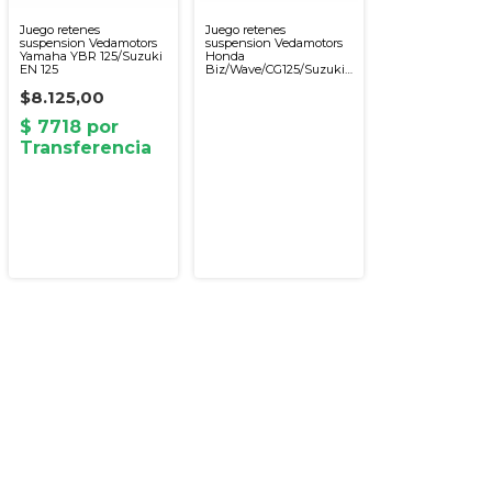
Juego retenes
Juego retenes
suspension Vedamotors
suspension Vedamotors
Yamaha YBR 125/Suzuki
Honda
EN 125
Biz/Wave/CG125/Suzuki
AX 100
$8.125,00