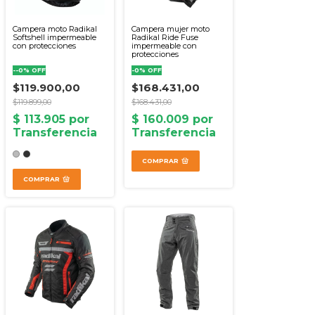
Campera moto Radikal
Campera mujer moto
Softshell impermeable
Radikal Ride Fuse
con protecciones
impermeable con
protecciones
-
-0
%
OFF
-
0
%
OFF
$119.900,00
$168.431,00
$119.899,00
$168.431,00
COMPRAR
COMPRAR