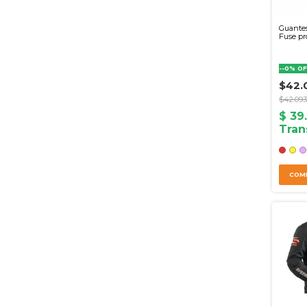
Guantes
Fuse pr
-
-0
%
OF
$42.
$42.093
COM