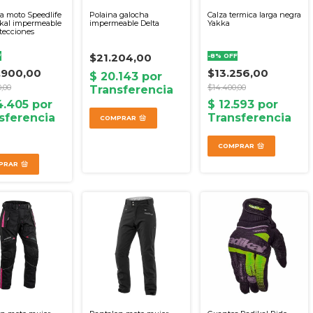
a moto Speedlife
Polaina galocha
Calza termica larga negra
ikal impermeable
impermeable Delta
Yakka
tecciones
$21.204,00
F
-
8
%
OFF
.900,00
$13.256,00
0,00
$14.400,00
COMPRAR
COMPRAR
PRAR