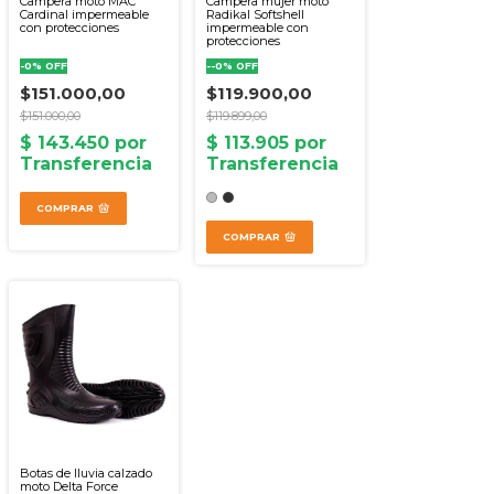
Campera moto MAC
Campera mujer moto
Cardinal impermeable
Radikal Softshell
con protecciones
impermeable con
protecciones
-
0
%
OFF
-
-0
%
OFF
$151.000,00
$119.900,00
$151.000,00
$119.899,00
COMPRAR
COMPRAR
Botas de lluvia calzado
moto Delta Force