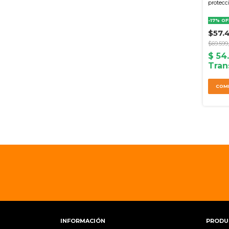
protecc
-
17
%
OF
$57.
$69.599
COM
INFORMACIÓN
PRODU