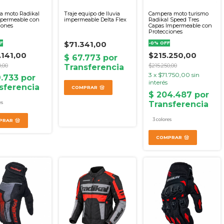
a moto Radikal
Traje equipo de lluvia
Campera moto turismo
mpermeable con
impermeable Delta Flex
Radikal Speed Tres
iones
Capas Impermeable con
Protecciones
$71.341,00
F
-
0
%
OFF
.141,00
$215.250,00
0,00
$215.250,00
3
x
$71.750,00
sin
interés
COMPRAR
es
3 colores
PRAR
COMPRAR