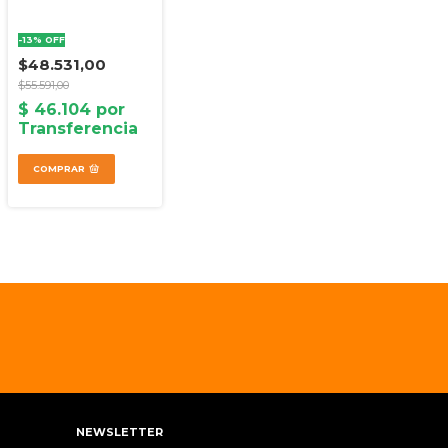
-
13
%
OFF
$48.531,00
$55.591,00
COMPRAR
NEWSLETTER