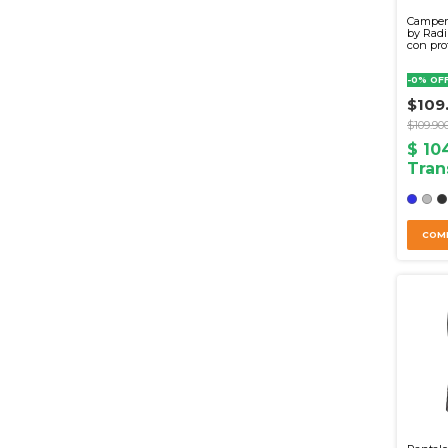
Camper
by Rad
con pro
-
0
%
OF
$109
$109.90
COM