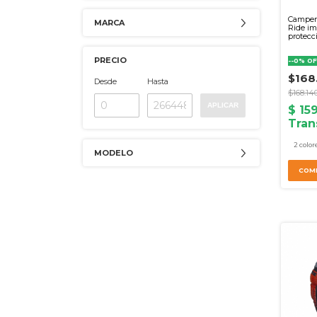
Camper
MARCA
Ride i
protecc
PRECIO
-
-0
%
OF
$168
Desde
Hasta
$168.14
APLICAR
2 color
MODELO
COM