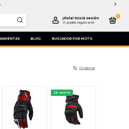
.
0
¡Hola!
Iniciá sesión
O podés registrarte
RAMIENTAS
BLOG
BUSCADOR POR MOTO
Ordenar
GRATIS