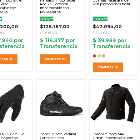
on moto mujer
Pantalon moto mujer
Guantes Radikal Ride
 Ride
Radikal Softshell
Volt protecciones tactil
eable con
impermeable con
iones
protecciones
F
-
0
%
OFF
-
-0
%
OFF
.200,00
$126.187,00
$42.094,00
9,00
$126.187,00
$42.093,00
PRAR
COMPRAR
COMPRAR
s NTO Core Evo
Zapatilla bota Radikal
Campera moto MAC
 negro con
Concept cuero
Urban impermeable con