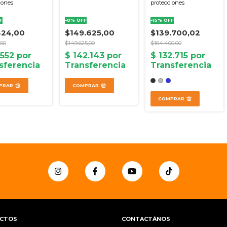
iones
protecciones
F
-
0
%
OFF
-
15
%
OFF
424,00
$149.625,00
$139.700,02
,00
$149.625,00
$164.400,00
PRAR
COMPRAR
COMPRAR
CTOS
CONTACTÁNOS