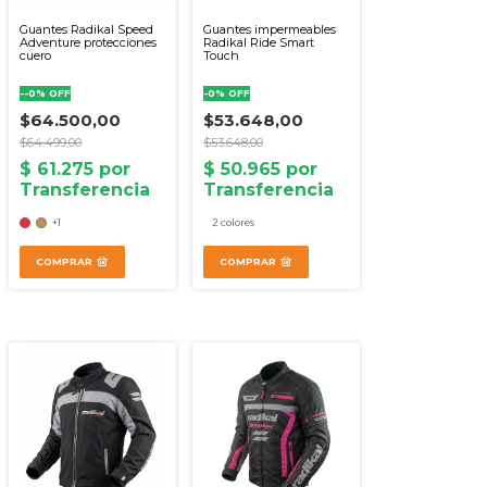
Guantes Radikal Speed
Guantes impermeables
Adventure protecciones
Radikal Ride Smart
cuero
Touch
-
-0
%
OFF
-
0
%
OFF
$64.500,00
$53.648,00
$64.499,00
$53.648,00
+1
2 colores
COMPRAR
COMPRAR