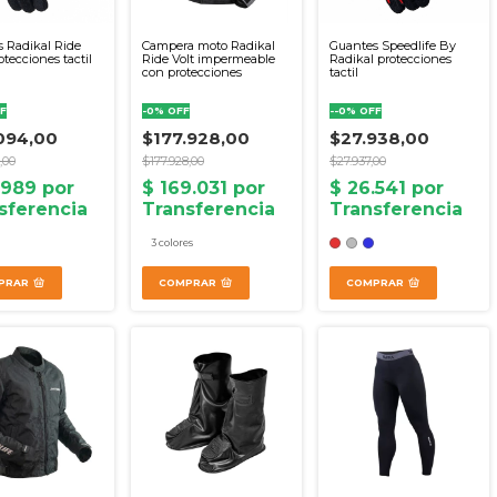
 Radikal Ride
Campera moto Radikal
Guantes Speedlife By
otecciones tactil
Ride Volt impermeable
Radikal protecciones
con protecciones
tactil
F
-
0
%
OFF
-
-0
%
OFF
094,00
$177.928,00
$27.938,00
,00
$177.928,00
$27.937,00
3 colores
PRAR
COMPRAR
COMPRAR