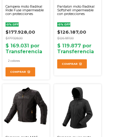
Campera moto Radikal
Pantalon moto Radikal
Ride Fuse impermeable
Softshell impermeable
con protecciones
con protecciones
-
0
%
OFF
-
0
%
OFF
$177.928,00
$126.187,00
$177.928,00
$126.187,00
2 colores
COMPRAR
COMPRAR