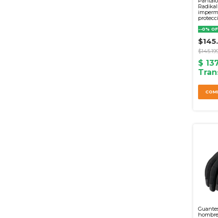
Pantal
Radikal
imperm
protecc
-
-0
%
OF
$145
$145.19
COM
Guante
hombre