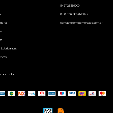
5491125369000
s
0810 199 6686 (MOTO)
taria
contacto@motomercado.com.ar
os
os
y Lubricantes
entas
r por moto