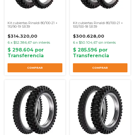
Kit cubiertas Rinaldi 80/100-21 +
Kit cubiertas Rinaldi 80/100-21 +
110/90-19 SR39
100/100-18 SR39
$314.320,00
$300.628,00
6
x
$52.386,67
sin interés
6
x
$50.104,67
sin interés
COMPRAR
COMPRAR