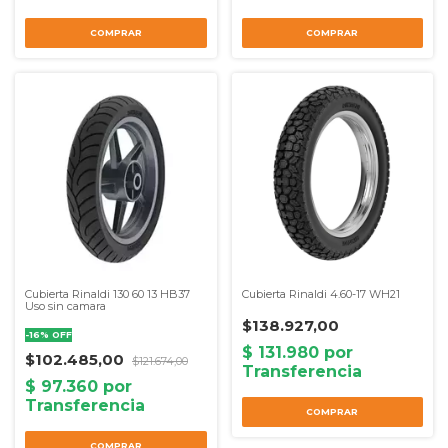
COMPRAR
COMPRAR
Cubierta Rinaldi 130 60 13 HB37
Cubierta Rinaldi 4.60-17 WH21
Uso sin camara
$138.927,00
-
16
%
OFF
$102.485,00
$121.674,00
COMPRAR
COMPRAR