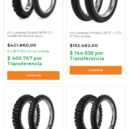
Kit cubiertas Rinaldi 90/90-21 +
Kit cubiertas Rinaldi 2.50-17 + 2.75-
140/80-18 HE40 Enduro
17 R34 mixtas
$421.860,00
$152.462,00
6
x
$70.310,00
sin interés
COMPRAR
COMPRAR