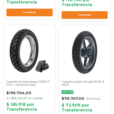
COMPRAR
COMPRAR
Cubierta Rinaldi trasera 110/90-17
Cubierta scooter Rinaldi 90 90 12
R34 + camara Rinaldi
HB37
$195.704,00
-
16
%
OFF
$76.747,00
3
x
$65.234,67
sin interés
$91.544,00