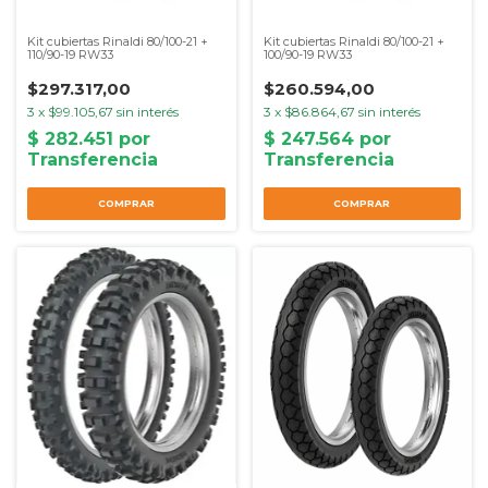
Kit cubiertas Rinaldi 80/100-21 +
Kit cubiertas Rinaldi 80/100-21 +
110/90-19 RW33
100/90-19 RW33
$297.317,00
$260.594,00
3
x
$99.105,67
sin interés
3
x
$86.864,67
sin interés
COMPRAR
COMPRAR