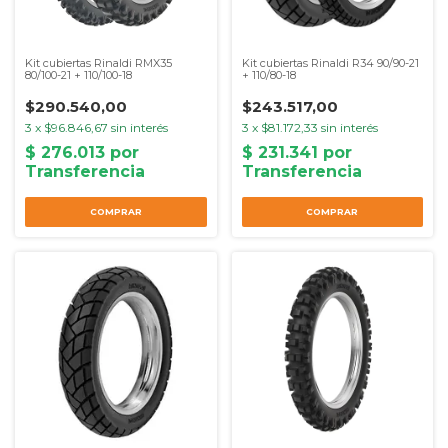
Kit cubiertas Rinaldi RMX35
Kit cubiertas Rinaldi R34 90/90-21
80/100-21 + 110/100-18
+ 110/80-18
$290.540,00
$243.517,00
3
x
$96.846,67
sin interés
3
x
$81.172,33
sin interés
COMPRAR
COMPRAR