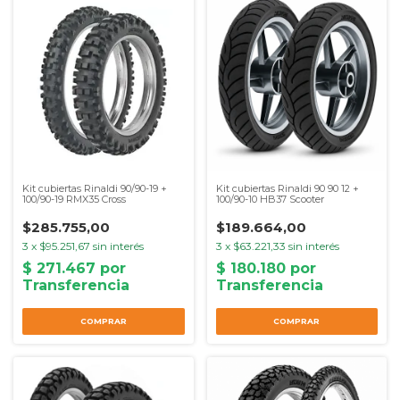
Kit cubiertas Rinaldi 90/90-19 +
Kit cubiertas Rinaldi 90 90 12 +
100/90-19 RMX35 Cross
100/90-10 HB37 Scooter
$285.755,00
$189.664,00
3
x
$95.251,67
sin interés
3
x
$63.221,33
sin interés
COMPRAR
COMPRAR