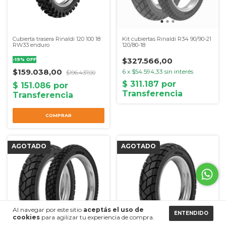
Cubierta trasera Rinaldi 120 100 18
Kit cubiertas Rinaldi R34 90/90-21
RW33 enduro
120/80-18
$327.566,00
-
19
%
OFF
$159.038,00
6
x
$54.594,33
sin interés
$196.437,00
COMPRAR
Al navegar por este sitio
aceptás el uso de
ENTENDIDO
cookies
para agilizar tu experiencia de compra.