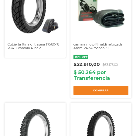
Cubierta Rinaldi trasera 110/80-18
camara moto Rinaldi reforzada
R34 + camara Rinaldi
4mm RR34 rodado 19
-
16
%
OFF
$52.910,00
$63.176,00