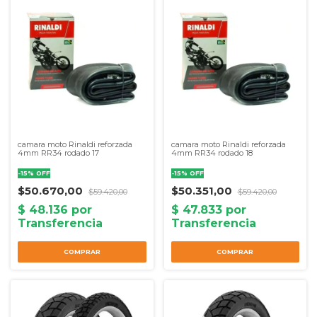
camara moto Rinaldi reforzada
camara moto Rinaldi reforzada
4mm RR34 rodado 17
4mm RR34 rodado 18
-
15
%
OFF
-
15
%
OFF
$50.670,00
$50.351,00
$59.420,00
$59.420,00