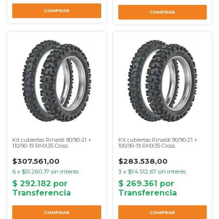
COMPRAR
COMPRAR
Kit cubiertas Rinaldi 90/90-21 +
Kit cubiertas Rinaldi 90/90-21 +
110/90-19 RMX35 Cross
100/90-19 RMX35 Cross
$307.561,00
$283.538,00
6
x
$51.260,17
sin interés
3
x
$94.512,67
sin interés
COMPRAR
COMPRAR