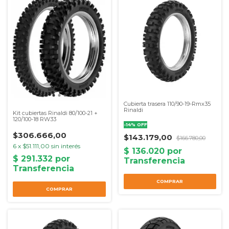
Cubierta trasera 110/90-19-Rmx35
Rinaldi
Kit cubiertas Rinaldi 80/100-21 +
120/100-18 RW33
-
14
%
OFF
$306.666,00
$143.179,00
$166.780,00
6
x
$51.111,00
sin interés
COMPRAR
COMPRAR