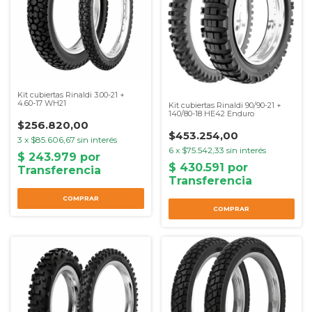
Kit cubiertas Rinaldi 3.00-21 +
4.60-17 WH21
Kit cubiertas Rinaldi 90/90-21 +
140/80-18 HE42 Enduro
$256.820,00
$453.254,00
3
x
$85.606,67
sin interés
6
x
$75.542,33
sin interés
COMPRAR
COMPRAR