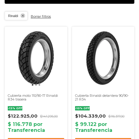
Rinaldi
Borrar filtros
Cubierta moto 110/90-17 Rinaldi
Cubierta Rinaldi delantera 90/90-
R34 trasera
21 R34
-
13
%
OFF
-
10
%
OFF
$122.925,00
$104.339,00
$141.295,00
$116.317,00