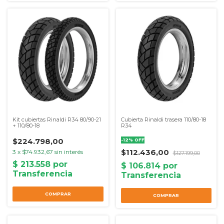
Kit cubiertas Rinaldi R34 80/90-21
Cubierta Rinaldi trasera 110/80-18
+ 110/80-18
R34
$224.798,00
-
12
%
OFF
$112.436,00
3
x
$74.932,67
sin interés
$127.199,00
COMPRAR
COMPRAR