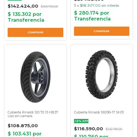
$142.424,00
3
x
$98.307,00
sin interés
$165.765,00
COMPRAR
COMPRAR
Cubierta Rinaldi 120 70 13 HB37
Cubierta Rinaldi 100/90-17 SH31
Uso sin camara
-
12
%
OFF
$108.875,00
$116.590,00
$132.781,00