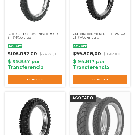
Cubierta delantera Rinaldi 80 100
Cubierta delantera Rinaldi 80 100
21 RMX35 cross
21 RW33 enduro
-
16
%
OFF
-
14
%
OFF
$105.092,00
$99.808,00
$124.775,00
$116.029,00
COMPRAR
COMPRAR