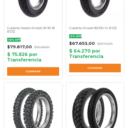
Cubierta trasera Rinaldi 90 90 18
Cubierta Rinaldi 80/100-14 BS32
BS32
-
3
%
OFF
-
12
%
OFF
$67.653,00
$69.745,00
$79.817,00
$90.268,00
COMPRAR
COMPRAR