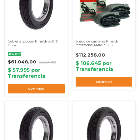
Cubierta scooter Rinaldi 3.50 10
Juego de camaras Rinaldi
BS32
reforzadas 4MM 19 + 17
$112.258,00
-
8
%
OFF
$61.048,00
$66.249,00
COMPRAR