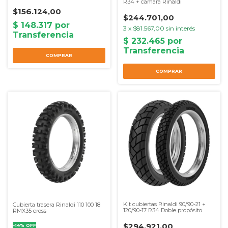
R34 + camara Rinaldi
$156.124,00
$244.701,00
3
x
$81.567,00
sin interés
COMPRAR
COMPRAR
Kit cubiertas Rinaldi 90/90-21 +
Cubierta trasera Rinaldi 110 100 18
120/90-17 R34 Doble propósito
RMX35 cross
$294.921,00
-
14
%
OFF