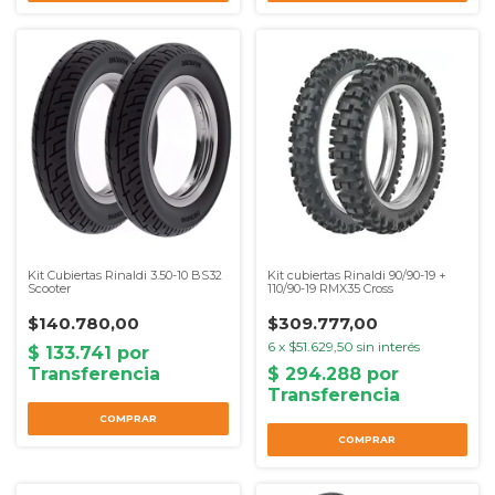
Kit Cubiertas Rinaldi 3.50-10 BS32
Kit cubiertas Rinaldi 90/90-19 +
Scooter
110/90-19 RMX35 Cross
$140.780,00
$309.777,00
6
x
$51.629,50
sin interés
COMPRAR
COMPRAR