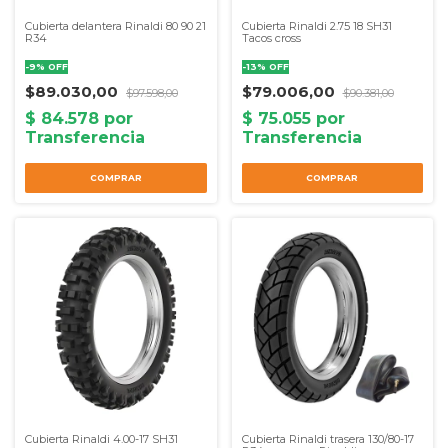
Cubierta delantera Rinaldi 80 90 21
Cubierta Rinaldi 2.75 18 SH31
R34
Tacos cross
-
9
%
OFF
-
13
%
OFF
$89.030,00
$79.006,00
$97.598,00
$90.381,00
COMPRAR
COMPRAR
Cubierta Rinaldi 4.00-17 SH31
Cubierta Rinaldi trasera 130/80-17