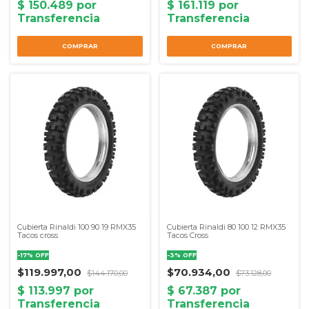
COMPRAR
COMPRAR
Cubierta Rinaldi 100 90 19 RMX35
Cubierta Rinaldi 80 100 12 RMX35
Tacos cross
Tacos Cross
-
17
%
OFF
-
3
%
OFF
$119.997,00
$70.934,00
$144.170,00
$73.128,00