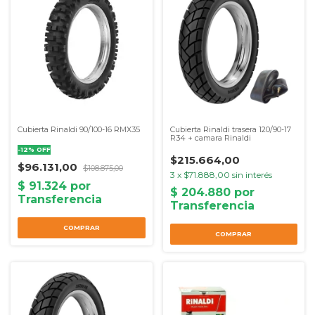
Cubierta Rinaldi 90/100-16 RMX35
Cubierta Rinaldi trasera 120/90-17
R34 + camara Rinaldi
-
12
%
OFF
$215.664,00
$96.131,00
$108.875,00
3
x
$71.888,00
sin interés
COMPRAR
COMPRAR