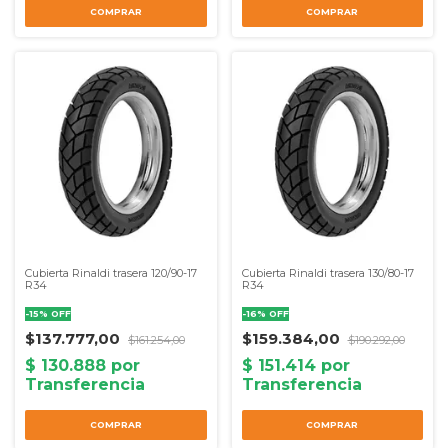
COMPRAR
COMPRAR
Cubierta Rinaldi trasera 120/90-17
Cubierta Rinaldi trasera 130/80-17
R34
R34
-
15
%
OFF
-
16
%
OFF
$137.777,00
$159.384,00
$161.254,00
$190.292,00
COMPRAR
COMPRAR