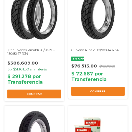
Kit cubiertas Rinaldi 90/90-21 +
Cubierta Rinaldi 80/100-14 R34
130/80-17 R34
-
3
%
OFF
$306.609,00
$76.513,00
$78.879,00
6
x
$51.101,50
sin interés
COMPRAR
COMPRAR